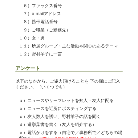
６）ファックス番号
７）e-mailアドレス
８）携帯電話番号
９）ご職業（ご勤務先）
１０）女・男
１１）所属グループ・主な活動や関心のあるテーマ
１２）野村羊子に一言
アンケート
以下のなかから、ご協力頂けることを 下の欄にご記入
ください。（いくつでも）
ａ）ニュースやリーフレットを知人・友人に配る
ｂ）ニュースを近所にポスティングする
ｃ）友人数人を誘い、野村羊子の話を聞く
ｄ）選挙葉書を書く（友人を紹介する）
ｅ）電話かけをする（自宅で／事務所で／どちらの場
所でも）