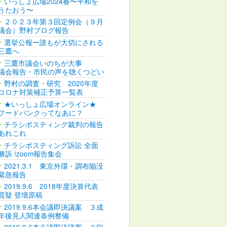
いっしょ広場2024春〜平和を
うたおう〜
２０２３年第３回定例会（９月
議会）野村ブログ報告
選挙公報ー誰もが大切にされる
三鷹へ
三鷹市議会いのちが大事
議会報告・市民の声を聴くつどい
野村の調査・研究 2020年度
コロナ対策補正予算一覧表
★いっしょ広場オンライン★
フードバンクってなあに？
チラシポスティング裁判の報告
あれこれ
チラシポスティング訴訟 全面
勝訴 !zoom報告集会
2021.3.1 東京外環・調布陥没
緊急報告
2019.9.6 2018年度決算代表
質疑 登壇原稿
2019.9.6本会議即決議案 ３成
年後見人関連条例整備