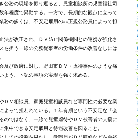
き公務の現場を振り返ると、児童相談所の児童福祉司
数年程度で異動する。一方で、長期的な観点に立って
業務の多くは、不安定雇用の非正規公務員によって担
止法が改正され、ＤＶ防止関係機関との連携が強化さ
スを担う一線の公務従事者の労働条件の改善なしには
。
会及び政府に対し、野田市ＤＶ・虐待事件のような痛
いよう、下記の事項の実現を強く求める。
やＤＶ相談員、家庭児童相談員など専門性の必要な業
によって担われている。１年有期という不安定な「会
るのではなく、一線で児童虐待やＤＶ被害者の支援に
に集中できる安定雇用と待遇改善を図ること。
としての役割を果たし、教職員がＤＶ研修などを余裕