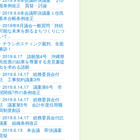
2019.9.6本会議即決議案 ２印
鑑条例改正 質疑・討論
2019.9.6本会議即決議案１住民
基本台帳条例改正
2019年9月議会一般質問「持続
可能な未来を創るまちづくりにつ
いて」
チラシポスティング裁判、全面
勝訴！
2019.6.17 請願第4号 沖縄県
民投票の結果を尊重する意見書提
出を求める請願
2019.6.14,17 総務委員会付
託 工事契約議案3件
2019.6.14,17 議案第6号 市
税関係7件の条例改正
2019.6.14,17 総務委員会付
託 議案第5号 会計年度任用職
員制度創設
2019.6.14,17 総務委員会付託
議案 組織条例改正
2019.6.13 本会議 即決議案
質疑