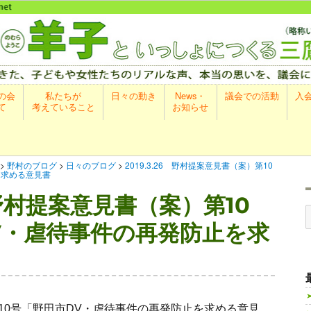
の会
私たちが
日々の動き
News・
議会での活動
入
て
考えていること
お知らせ
>
野村のブログ
>
日々のブログ
>
2019.3.26 野村提案意見書（案）第10
を求める意見書
6 野村提案意見書（案）第10
索
V・虐待事件の再発防止を求
10号「野田市DV・虐待事件の再発防止を求める意見