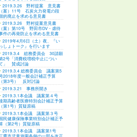
2019.3.26 野村提案 意見書
（案）11号 石炭火力発電の段
階的廃止を求める意見書
2019.3.26 野村提案意見書
（案）第10号 野田市DV・虐待
事件の再発防止を求める意見書
2019年4月6日（土）夜、『い
っしょトーク』を行います
2019.3.4 総務委員会 30請願
第2号「消費税増税中止につい
て」 賛成討論
2019.3.4 総務委員会 議案第5
号2018年度一般会計補正予算
（第3号） 反対討論
2019.3.21 事務所開き
2019.3.1本会議 議案第４号
後期高齢者医療特別会計補正予算
（第1号）質疑原稿
2019.3.1本会議 議案第３号
国民健康保険事業特別会計補正予
算（第2号）質疑原稿
2019.3.1本会議 議案第1号
三鷹市児童遊園条例の一部を改正