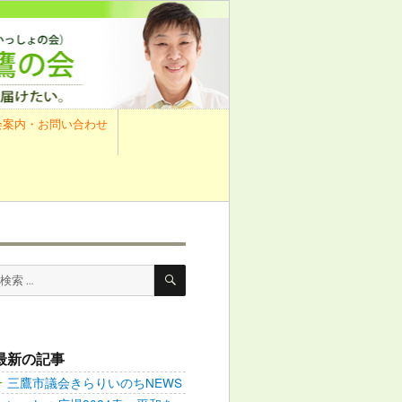
会案内・お問い合わせ
検
検
索
:
最新の記事
三鷹市議会きらりいのちNEWS