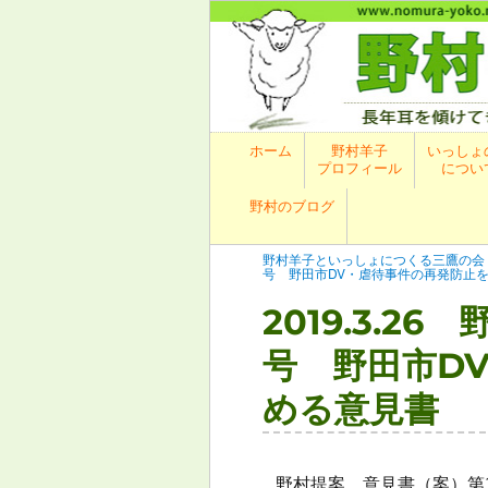
ホーム
野村羊子
いっしょ
プロフィール
につい
野村のブログ
野村羊子といっしょにつくる三鷹の会
号 野田市DV・虐待事件の再発防止
2019.3.2
号 野田市D
める意見書
野村提案 意見書（案）第