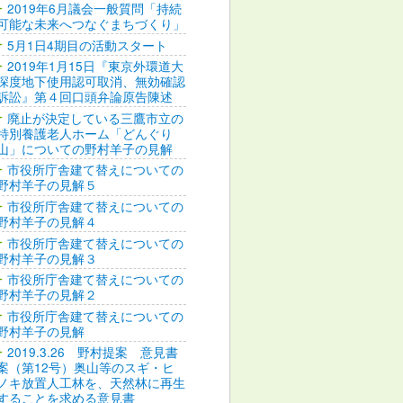
2019年6月議会一般質問「持続
可能な未来へつなぐまちづくり」
5月1日4期目の活動スタート
2019年1月15日『東京外環道大
深度地下使用認可取消、無効確認
訴訟』第４回口頭弁論原告陳述
廃止が決定している三鷹市立の
特別養護老人ホーム「どんぐり
山」についての野村羊子の見解
市役所庁舎建て替えについての
野村羊子の見解５
市役所庁舎建て替えについての
野村羊子の見解４
市役所庁舎建て替えについての
野村羊子の見解３
市役所庁舎建て替えについての
野村羊子の見解２
市役所庁舎建て替えについての
野村羊子の見解
2019.3.26 野村提案 意見書
案（第12号）奥山等のスギ・ヒ
ノキ放置人工林を、天然林に再生
することを求める意見書