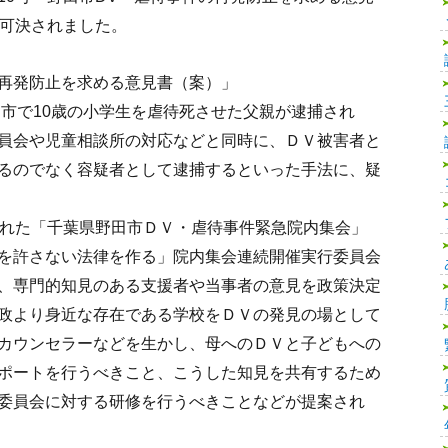
で可決されました。
再発防止を求める意見書（案）」
田市で10歳の小学生を虐待死させた父親が逮捕され
員会や児童相談所の対応などと同時に、ＤＶ被害者と
るのでなく容疑者として逮捕するといった手法に、疑
れた「千葉県野田市ＤＶ・虐待事件緊急院内集会」
を許さない法律を作る」院内集会連続開催実行委員会
、専門的知見のある支援者や当事者の意見を政策決定
政より身近な存在である学校をＤＶの発見の場として
カウンセラーなどを生かし、母へのＤＶと子どもへの
ポートを行うべきこと、こうした知見を共有するため
委員会に対する研修を行うべきことなどが提案され